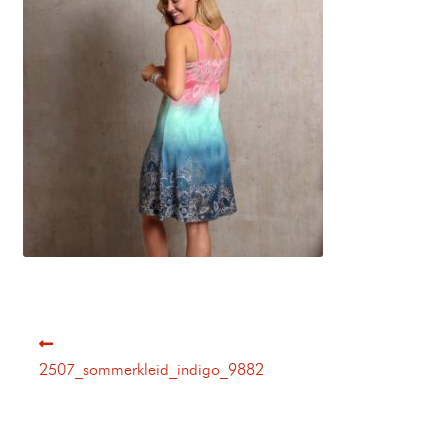
2507_sommerkleid_indigo_9882