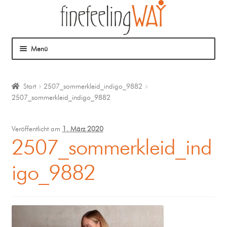
Menü
Über mich
Start
2507_sommerkleid_indigo_9882
2507_sommerkleid_indigo_9882
Mein Angebot
Coaching
Veröffentlicht am
1. März 2020
2507_sommerkleid_ind
Klangmassage
igo_9882