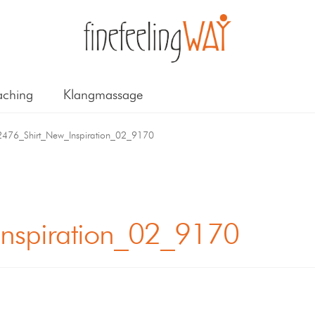
ching
Klangmassage
2476_Shirt_New_Inspiration_02_9170
nspiration_02_9170