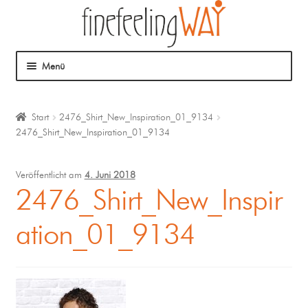
Menü
Über mich
Start
2476_Shirt_New_Inspiration_01_9134
2476_Shirt_New_Inspiration_01_9134
Mein Angebot
Coaching
Veröffentlicht am
4. Juni 2018
2476_Shirt_New_Inspir
Klangmassage
ation_01_9134