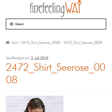
Menü
Über mich
Start
2472_Shirt_Seerose_0008
2472_Shirt_Seerose_0008
Mein Angebot
Veröffentlicht am
3. Juli 2018
Coaching
2472_Shirt_Seerose_00
08
Klangmassage