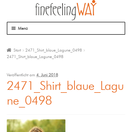
Menü
Über mich
Start
2471_Shirt_blaue_Lagune_0498
2471_Shirt_blaue_Lagune_0498
Mein Angebot
Coaching
Veröffentlicht am
4. Juni 2018
2471_Shirt_blaue_Lagu
Klangmassage
ne_0498