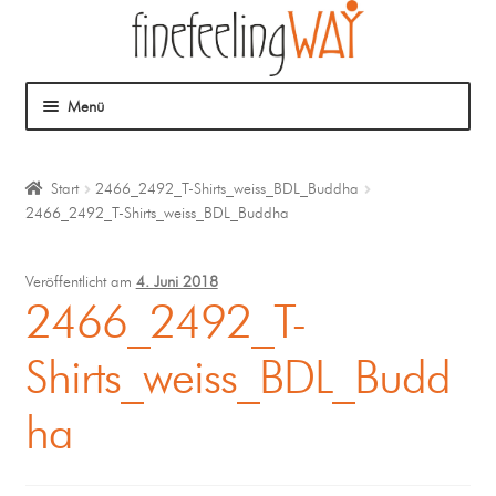
Menü
Über mich
Start
2466_2492_T-Shirts_weiss_BDL_Buddha
2466_2492_T-Shirts_weiss_BDL_Buddha
Mein Angebot
Coaching
Veröffentlicht am
4. Juni 2018
2466_2492_T-
Klangmassage
Shirts_weiss_BDL_Budd
ha