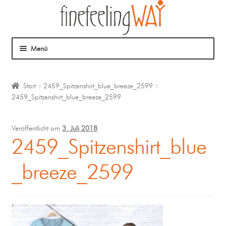
Menü
Über mich
Start
2459_Spitzenshirt_blue_breeze_2599
2459_Spitzenshirt_blue_breeze_2599
Mein Angebot
Coaching
Veröffentlicht am
3. Juli 2018
2459_Spitzenshirt_blue
Klangmassage
_breeze_2599