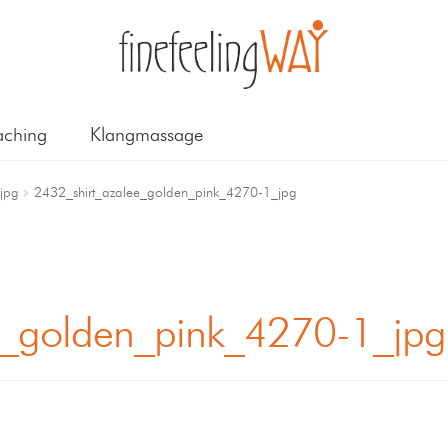
ching
Klangmassage
jpg
2432_shirt_azalee_golden_pink_4270-1_jpg
e_golden_pink_4270-1_jpg