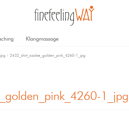
ching
Klangmassage
jpg
2432_shirt_azalee_golden_pink_4260-1_jpg
e_golden_pink_4260-1_jpg