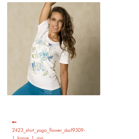
2423_shirt_yoga_flower_dscf9309-
1_kopie_1_jpg