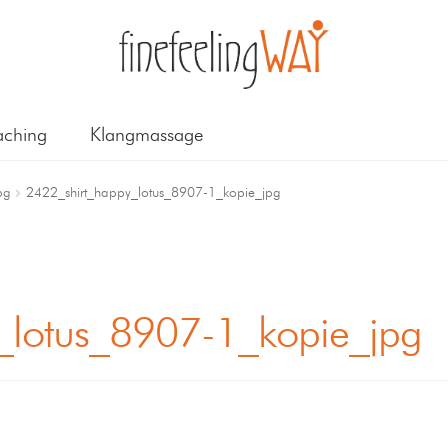
ching
Klangmassage
pg
2422_shirt_happy_lotus_8907-1_kopie_jpg
_lotus_8907-1_kopie_jpg