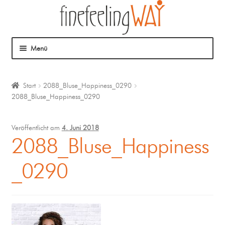
Menü
Über mich
Start
2088_Bluse_Happiness_0290
2088_Bluse_Happiness_0290
Mein Angebot
Coaching
Veröffentlicht am
4. Juni 2018
2088_Bluse_Happiness
Klangmassage
_0290