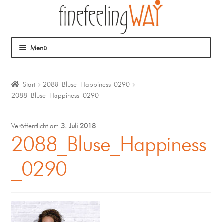
Menü
Über mich
Start
2088_Bluse_Happiness_0290
2088_Bluse_Happiness_0290
Mein Angebot
Coaching
Veröffentlicht am
3. Juli 2018
2088_Bluse_Happiness
Klangmassage
_0290