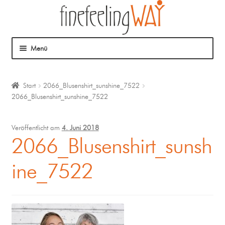
Menü
Über mich
Start
2066_Blusenshirt_sunshine_7522
2066_Blusenshirt_sunshine_7522
Mein Angebot
Coaching
Veröffentlicht am
4. Juni 2018
2066_Blusenshirt_sunsh
Klangmassage
ine_7522