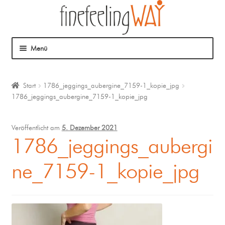
Menü
Über mich
Start
1786_jeggings_aubergine_7159-1_kopie_jpg
1786_jeggings_aubergine_7159-1_kopie_jpg
Mein Angebot
Coaching
Veröffentlicht am
5. Dezember 2021
1786_jeggings_aubergi
Klangmassage
ne_7159-1_kopie_jpg