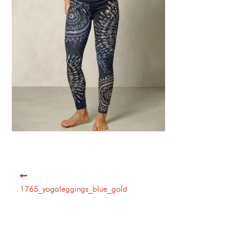
1765_yogaleggings_blue_gold