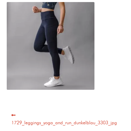
1729_leggings_yoga_and_run_dunkelblau_3303_jpg