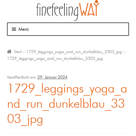
Menü
Über mich
Start
1729_leggings_yoga_and_run_dunkelblau_3303_jpg
1729_leggings_yoga_and_run_dunkelblau_3303_jpg
Mein Angebot
Coaching
Veröffentlicht am
29. Januar 2024
1729_leggings_yoga_a
Klangmassage
nd_run_dunkelblau_33
03_jpg