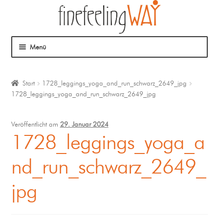
Menü
Über mich
Start
1728_leggings_yoga_and_run_schwarz_2649_jpg
1728_leggings_yoga_and_run_schwarz_2649_jpg
Mein Angebot
Coaching
Veröffentlicht am
29. Januar 2024
1728_leggings_yoga_a
Klangmassage
nd_run_schwarz_2649_
jpg