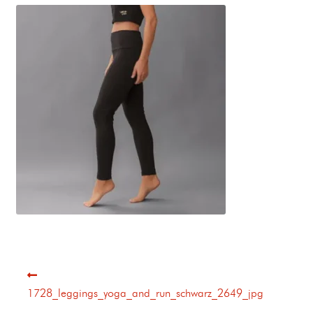
1728_leggings_yoga_and_run_schwarz_2649_jpg