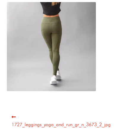
1727_leggings_yoga_and_run_gr_n_3673_2_jpg