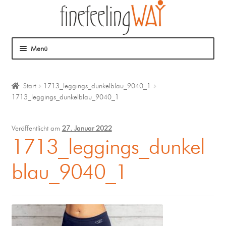
Menü
Über mich
Start
1713_leggings_dunkelblau_9040_1
1713_leggings_dunkelblau_9040_1
Mein Angebot
Coaching
Veröffentlicht am
27. Januar 2022
1713_leggings_dunkel
Klangmassage
blau_9040_1