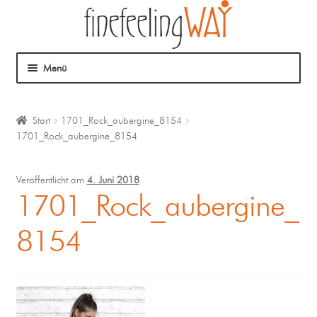
Menü
Über mich
Start
1701_Rock_aubergine_8154
1701_Rock_aubergine_8154
Mein Angebot
Coaching
Veröffentlicht am
4. Juni 2018
1701_Rock_aubergine_
Klangmassage
8154