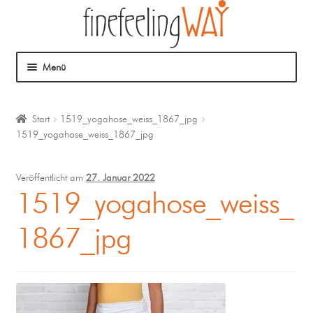
Menü
Über mich
Start
1519_yogahose_weiss_1867_jpg
1519_yogahose_weiss_1867_jpg
Mein Angebot
Coaching
Veröffentlicht am
27. Januar 2022
1519_yogahose_weiss_
Klangmassage
1867_jpg