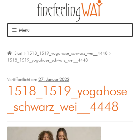
Menü
Über mich
Start
1518_1519_yogahose_schwarz_wei__4448
1518_1519_yogahose_schwarz_wei__4448
Mein Angebot
Coaching
Veröffentlicht am
27. Januar 2022
1518_1519_yogahose
Klangmassage
_schwarz_wei__4448