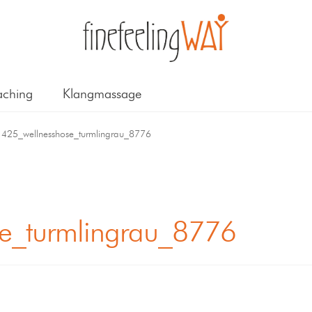
ching
Klangmassage
1425_wellnesshose_turmlingrau_8776
e_turmlingrau_8776