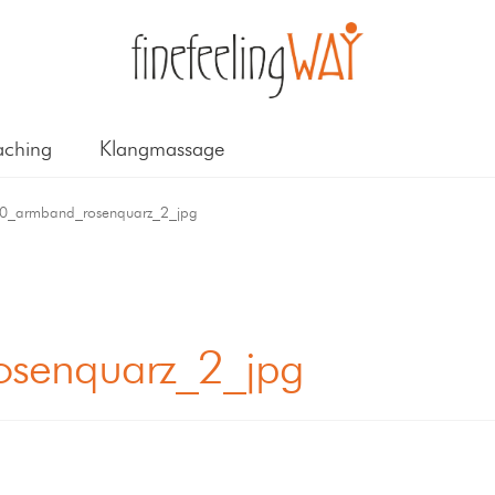
ching
Klangmassage
0_armband_rosenquarz_2_jpg
senquarz_2_jpg