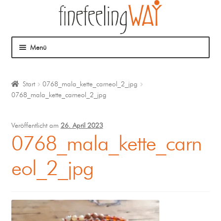
Menü
Über mich
Start
0768_mala_kette_carneol_2_jpg
0768_mala_kette_carneol_2_jpg
Mein Angebot
Coaching
Veröffentlicht am
26. April 2023
0768_mala_kette_carn
Klangmassage
eol_2_jpg