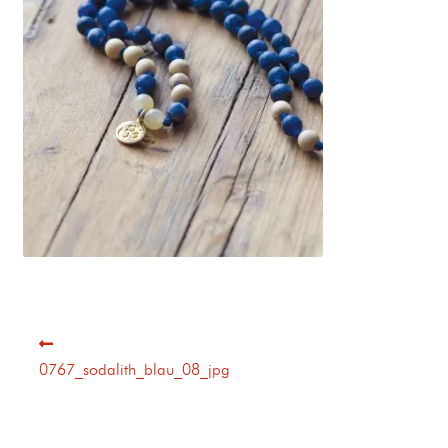
0767_sodalith_blau_08_jpg