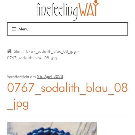
Menü
Über mich
Start
0767_sodalith_blau_08_jpg
0767_sodalith_blau_08_jpg
Mein Angebot
Coaching
Veröffentlicht am
26. April 2023
0767_sodalith_blau_08
Klangmassage
_jpg