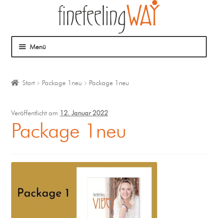
Menü
Über mich
Start
Package 1neu
Package 1neu
Mein Angebot
Veröffentlicht am
12. Januar 2022
Coaching
Package 1neu
Klangmassage