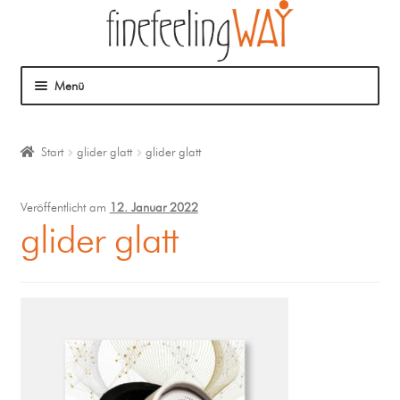
Menü
Über mich
Start
glider glatt
glider glatt
Mein Angebot
Veröffentlicht am
12. Januar 2022
Coaching
glider glatt
Klangmassage