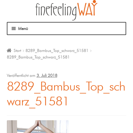
Menü
Über mich
Start
8289_Bambus_Top_schwarz_51581
8289_Bambus_Top_schwarz_51581
Mein Angebot
Coaching
Veröffentlicht am
3. Juli 2018
8289_Bambus_Top_sch
Klangmassage
warz_51581