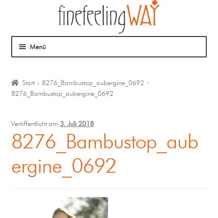
Menü
Über mich
Start
8276_Bambustop_aubergine_0692
8276_Bambustop_aubergine_0692
Mein Angebot
Coaching
Veröffentlicht am
3. Juli 2018
8276_Bambustop_aub
Klangmassage
ergine_0692