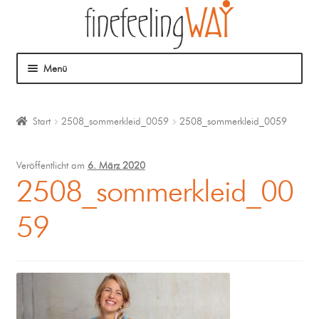
Menü
Über mich
Start
2508_sommerkleid_0059
2508_sommerkleid_0059
Mein Angebot
Veröffentlicht am
6. März 2020
Coaching
2508_sommerkleid_00
59
Klangmassage