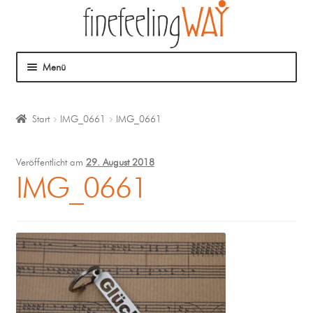
Menü
Über mich
Start
IMG_0661
IMG_0661
Mein Angebot
Veröffentlicht am
29. August 2018
Coaching
IMG_0661
Klangmassage