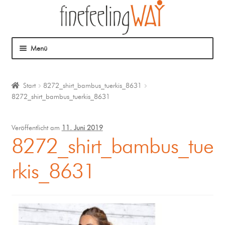
Menü
Über mich
Start
8272_shirt_bambus_tuerkis_8631
8272_shirt_bambus_tuerkis_8631
Mein Angebot
Coaching
Veröffentlicht am
11. Juni 2019
8272_shirt_bambus_tue
Klangmassage
rkis_8631